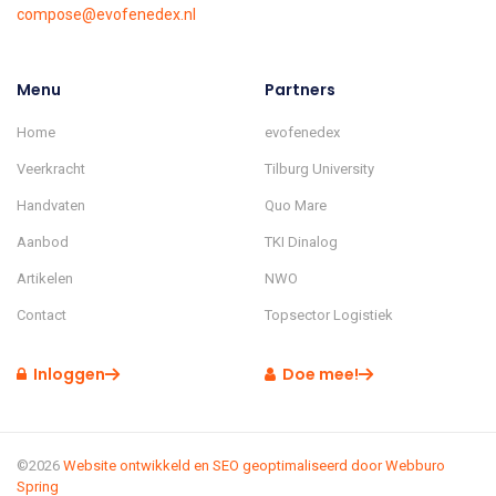
compose@evofenedex.nl
Menu
Partners
Home
evofenedex
Veerkracht
Tilburg University
Handvaten
Quo Mare
Aanbod
TKI Dinalog
Artikelen
NWO
Contact
Topsector Logistiek
Inloggen
Doe mee!
©2026
Website ontwikkeld en SEO geoptimaliseerd door
Webburo
Spring