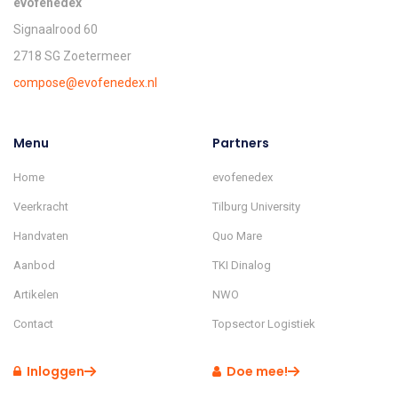
evofenedex
Signaalrood 60
2718 SG Zoetermeer
compose@evofenedex.nl
Menu
Partners
Home
evofenedex
Veerkracht
Tilburg University
Handvaten
Quo Mare
Aanbod
TKI Dinalog
Artikelen
NWO
Contact
Topsector Logistiek
Inloggen
Doe mee!