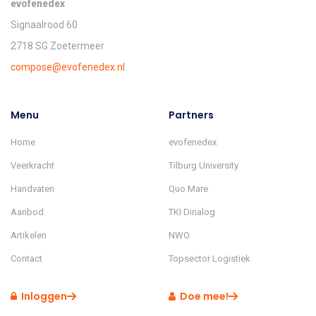
evofenedex
Signaalrood 60
2718 SG Zoetermeer
compose@evofenedex.nl
Menu
Partners
Home
evofenedex
Veerkracht
Tilburg University
Handvaten
Quo Mare
Aanbod
TKI Dinalog
Artikelen
NWO
Contact
Topsector Logistiek
Inloggen
Doe mee!