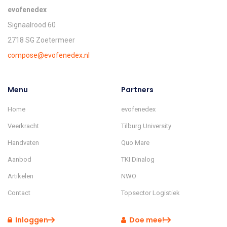
evofenedex
Signaalrood 60
2718 SG Zoetermeer
compose@evofenedex.nl
Menu
Partners
Home
evofenedex
Veerkracht
Tilburg University
Handvaten
Quo Mare
Aanbod
TKI Dinalog
Artikelen
NWO
Contact
Topsector Logistiek
Inloggen
Doe mee!